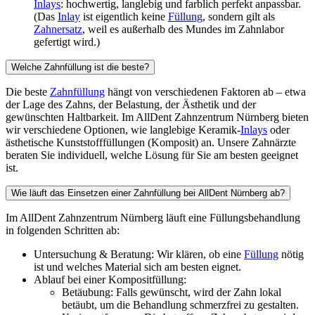
Inlays
: hochwertig, langlebig und farblich perfekt anpassbar.
(Das
Inlay
ist eigentlich keine
Füllung
, sondern gilt als
Zahnersatz
, weil es außerhalb des Mundes im Zahnlabor
gefertigt wird.)
Welche Zahnfüllung ist die beste?
Die beste
Zahnfüllung
hängt von verschiedenen Faktoren ab – etwa
der Lage des Zahns, der Belastung, der Ästhetik und der
gewünschten Haltbarkeit. Im AllDent Zahnzentrum Nürnberg bieten
wir verschiedene Optionen, wie langlebige Keramik-
Inlays
oder
ästhetische Kunststofffüllungen (Komposit) an. Unsere Zahnärzte
beraten Sie individuell, welche Lösung für Sie am besten geeignet
ist.
Wie läuft das Einsetzen einer Zahnfüllung bei AllDent Nürnberg ab?
Im AllDent Zahnzentrum Nürnberg läuft eine Füllungsbehandlung
in folgenden Schritten ab:
Untersuchung & Beratung: Wir klären, ob eine
Füllung
nötig
ist und welches Material sich am besten eignet.
Ablauf bei einer Kompositfüllung:
Betäubung: Falls gewünscht, wird der Zahn lokal
betäubt, um die Behandlung schmerzfrei zu gestalten.