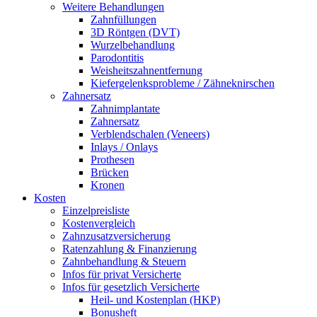
Weitere Behandlungen
Zahnfüllungen
3D Röntgen (DVT)
Wurzelbehandlung
Parodontitis
Weisheitszahnentfernung
Kiefergelenksprobleme / Zähneknirschen
Zahnersatz
Zahnimplantate
Zahnersatz
Verblendschalen (Veneers)
Inlays / Onlays
Prothesen
Brücken
Kronen
Kosten
Einzelpreisliste
Kostenvergleich
Zahnzusatzversicherung
Ratenzahlung & Finanzierung
Zahnbehandlung & Steuern
Infos für privat Versicherte
Infos für gesetzlich Versicherte
Heil- und Kostenplan (HKP)
Bonusheft