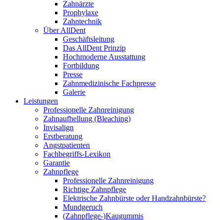
Zahnärzte
Prophylaxe
Zahntechnik
Über AllDent
Geschäftsleitung
Das AllDent Prinzip
Hochmoderne Ausstattung
Fortbildung
Presse
Zahnmedizinische Fachpresse
Galerie
Leistungen
Professionelle Zahnreinigung
Zahnaufhellung (Bleaching)
Invisalign
Erstberatung
Angstpatienten
Fachbegriffs-Lexikon
Garantie
Zahnpflege
Professionelle Zahnreinigung
Richtige Zahnpflege
Elektrische Zahnbürste oder Handzahnbürste?
Mundgeruch
(Zahnpflege-)Kaugummis