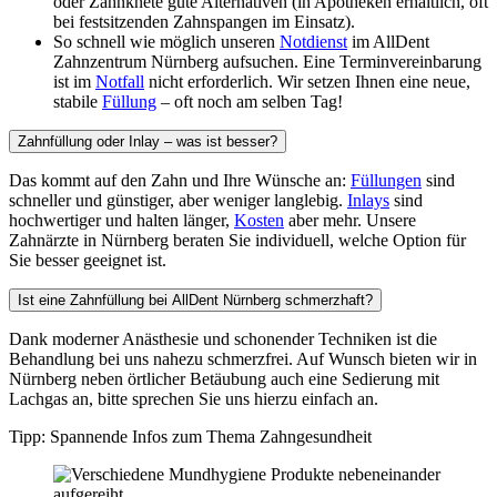
oder Zahnknete gute Alternativen (in Apotheken erhältlich, oft
bei festsitzenden Zahnspangen im Einsatz).
So schnell wie möglich unseren
Notdienst
im AllDent
Zahnzentrum Nürnberg aufsuchen. Eine Terminvereinbarung
ist im
Notfall
nicht erforderlich. Wir setzen Ihnen eine neue,
stabile
Füllung
– oft noch am selben Tag!
Zahnfüllung oder Inlay – was ist besser?
Das kommt auf den Zahn und Ihre Wünsche an:
Füllungen
sind
schneller und günstiger, aber weniger langlebig.
Inlays
sind
hochwertiger und halten länger,
Kosten
aber mehr. Unsere
Zahnärzte in Nürnberg beraten Sie individuell, welche Option für
Sie besser geeignet ist.
Ist eine Zahnfüllung bei AllDent Nürnberg schmerzhaft?
Dank moderner Anästhesie und schonender Techniken ist die
Behandlung bei uns nahezu schmerzfrei. Auf Wunsch bieten wir in
Nürnberg neben örtlicher Betäubung auch eine Sedierung mit
Lachgas an, bitte sprechen Sie uns hierzu einfach an.
Tipp: Spannende Infos zum Thema Zahngesundheit